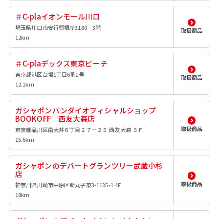
＃C-plaイオンモール川口
埼玉県川口市安行領根岸3180 3階
取扱商品
12km
＃C-plaデックス東京ビーチ
東京都港区台場1丁目6番1号
取扱商品
12.1km
ガシャポンバンダイオフィシャルショップ
BOOKOFF 西友大森店
取扱商品
東京都品川区南大井６丁目２７－２５ 西友大森 ３Ｆ
15.6km
ガシャポンのデパートグランツリー武蔵小杉
店
取扱商品
神奈川県川崎市中原区新丸子東3-1135-1 4F
18km