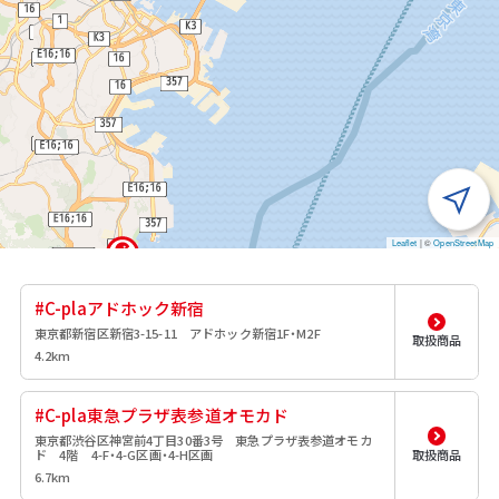
Leaflet
|
©
OpenStreetMap
#C-plaアドホック新宿
東京都新宿区新宿3-15-11 アドホック新宿1F・M2F
取扱商品
4.2km
#C-pla東急プラザ表参道オモカド
東京都渋谷区神宮前4丁目30番3号 東急プラザ表参道オモカ
ド 4階 4-F・4-G区画・4-H区画
取扱商品
6.7km