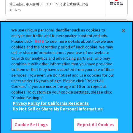
取扱商品
埼玉県狭山市入間川３－３１－５ そよら武蔵狭山2階
31.9km
#C-pla町田東急ツインズ
We use unique personal identifier such as cookies to
東京都町田市原町田6丁目4番1号 東急ツインズEAST3階
analyze our traffic and to personalize content and ads.
306C区画
取扱商品
Please click
here
to see more details about how we use
32.2km
cookies and the retention period of each cookie. We may
sell or share information about your use of our website
ガシャポンバンダイオフィシャルショップリ
to/with our analytics and advertising partners, who may
ブロ福生店
combine it with other information that you have provided
to them or that they have collected from your use of their
取扱商品
東京都福生市東町５－１ 西友福生店パート2 1F
services. However, we do not set and use cookies for our
35.5km
users under 16 years of age. Please click “Reject All
Cookies” if you are under the age of 16 or to reject all
ガチャガチャの森八王子オーパ店
cookies. To customize your cookie settings, please click
“Cookie Settings”.
東京都八王子市旭町1-12 八王子OPA4F
取扱商品
Privacy Policy for California Residents
35.5km
Do Not Sell or Share My Personal Information
検索中の商品
OLGA GOOSE CANDLE ミニチュアコレクシ
♯C-pla イオンモール千葉ニュータウン
ョン
Cookie Settings
Reject All Cookies
千葉県印西市中央北3-2
取扱商品
36.3km