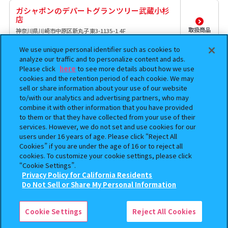
ガシャポンのデパートグランツリー武蔵小杉
店
取扱商品
神奈川県川崎市中原区新丸子東3-1135-1 4F
18km
We use unique personal identifier such as cookies to
analyze our traffic and to personalize content and ads.
ガシャポンバンダイオフィシャルショップイ
Please click
here
to see more details about how we use
オンレイクタウンmori店
cookies and the retention period of each cookie. We may
sell or share information about your use of our website
埼玉県越谷市レイクタウン3-1-1 イオンレイクタウンmori
取扱商品
3F
to/with our analytics and advertising partners, who may
19.6km
combine it with other information that you have provided
to them or that they have collected from your use of their
services. However, we do not set and use cookies for our
ガシャポンのデパートイオンレイクタウン
users under 16 years of age. Please click “Reject All
mori店
Cookies” if you are under the age of 16 or to reject all
埼玉県越谷市レイクタウン３丁目１番地１ イオンレイクタ
取扱商品
cookies. To customize your cookie settings, please click
ウンｍｏｒｉ３Ｆ
“Cookie Settings”.
19.6km
Privacy Policy for California Residents
Do Not Sell or Share My Personal Information
検索中の商品
ガシャポンバンダイオフィシャルショップ未
来屋書店新松戸店
Popteen だれでもなりきりアクリルチャーム
Cookie Settings
Reject All Cookies
取扱商品
千葉県松戸市新松戸3-2-2
20.6km