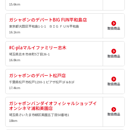
15.6km
ガシャポンのデパートBIG FUN平和島店
東京都大田区平和島1-1-1 ＢＩＧ ＦＵＮ平和島
取扱商品
16.1km
#C-plaマルイファミリー志木
埼玉県志木市本町5丁目26-1
取扱商品
16.8km
ガシャポンのデパート松戸店
千葉県松戸市松戸1230-1 ピアザ松戸1F＆B1F
取扱商品
17.4km
ガシャポンバンダイオフィシャルショップイ
オンシネマ浦和美園店
取扱商品
埼玉県さいたま市緑区美園五丁目50番地1
18km