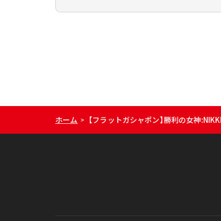
ホーム
【フラットガシャポン】勝利の女神:NI
>