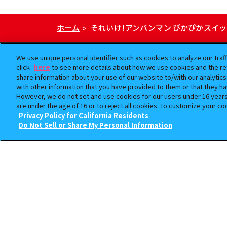
ホーム
それいけ！アンパンマン ぴかぴかスイ
>
We use unique personal identifier such as cookies to analyze our traf
click
here
to see more details about how we use cookies and the ret
share information about your use of our website to/with our analytic
with other information that you have provided to them or that they ha
However, we do not set and use cookies for our users under 16 years o
are under the age of 16 or to reject all cookies. To customize your co
Privacy Policy for California Residents
Do Not Sell or Share My Personal Information
ご利用規約
プライバシーポリシー
本サイトに掲載されている
「ガシャポン」は株式会社
©BANDAI