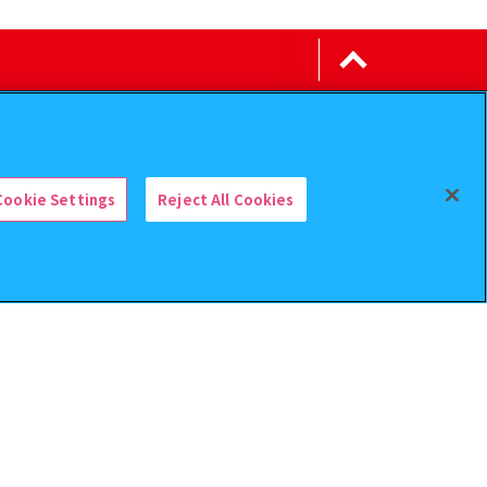
Cookie Settings
Reject All Cookies
検索中の商品
それいけ！アンパンマン ぴかぴかスイッ
チマスコットNEW3
アンケート
ウェブアクセシビリティ方針