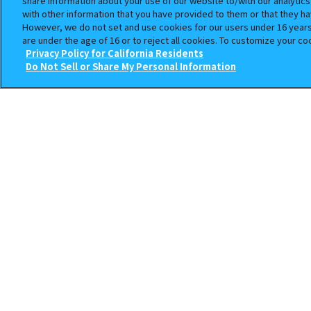
share information about your use of our website to/with our analytic
ガシャポンバンダイオフィシャル
with other information that you have provided to them or that they ha
However, we do not set and use cookies for our users under 16 years o
神奈川県横須賀市粟田２丁目６－６
are under the age of 16 or to reject all cookies. To customize your co
56.1km
Privacy Policy for California Residents
Do Not Sell or Share My Personal Information
ガシャポンバンダイオフィシャ
栃木県佐野市田島町51番地
64.8km
ガシャポンバンダイオフィシャ
栃木県日光市今市1091-1
110.5km
ガシャポンバンダイオフィシ
静岡県富士宮市宮北町71