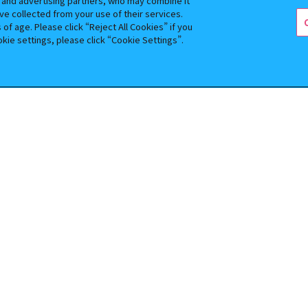
s and advertising partners, who may combine it
ショップTSUTAYA 横須賀粟田店
ve collected from your use of their services.
f age. Please click “Reject All Cookies” if you
okie settings, please click “Cookie Settings”.
ルショップビッグワンTSUTAYA佐野店
ルショップビッグワンTSUTAYA今市店
ャルショップ谷島屋富士宮店