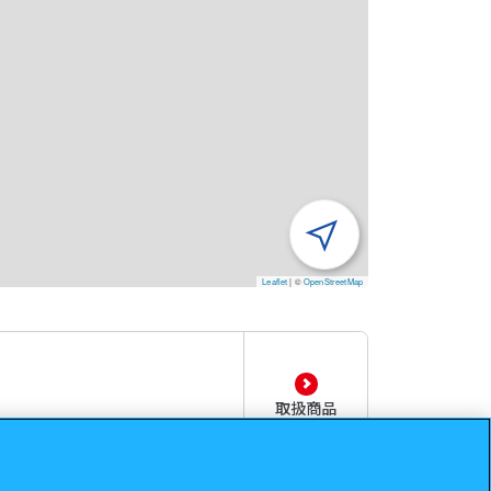
Leaflet
|
©
OpenStreetMap
取扱商品