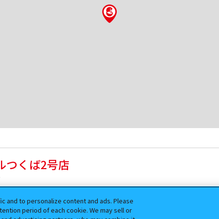
ルつくば2号店
F
fic and to personalize content and ads. Please
ention period of each cookie. We may sell or