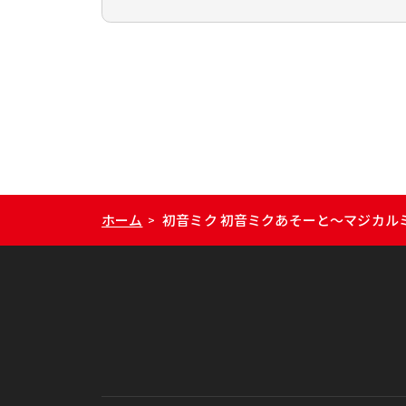
ホーム
初音ミク 初音ミクあそーと～マジカルミ
>