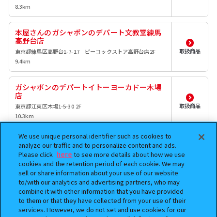
8.3km
本屋さんのガシャポンのデパート文教堂練馬
高野台店
取扱商品
東京都練馬区高野台1-7-17 ピーコックストア高野台店2F
9.4km
ガシャポンのデパートイトーヨーカドー木場
店
取扱商品
東京都江東区木場1-5-30 2F
10.3km
We use unique personal identifier such as cookies to
ガシャポンのデパートイトーヨーカドーアリ
analyze our traffic and to personalize content and ads.
オ北砂店
Please click
here
to see more details about how we use
取扱商品
東京都江東区北砂2-17-1
cookies and the retention period of each cookie. We may
10.8km
sell or share information about your use of our website
to/with our analytics and advertising partners, who may
combine it with other information that you have provided
ガシャポンバンダイオフィシャルショップイ
to them or that they have collected from your use of their
オンモール北戸田店
services. However, we do not set and use cookies for our
取扱商品
埼玉県戸田市美女木東1-3-1 イオンモール北戸田