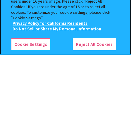
users under 16 years of age. Please click “Reject All
12.4km
Cookies” if you are under the age of 16 or to reject all
cookies. To customize your cookie settings, please click
“Cookie Settings”.
ガシャポンバンダイオフィシャルショップ未
Privacy Policy for California Residents
来屋書店品川シーサイド店
Do Not Sell or Share My Personal Information
検索中の商品
取扱商品
東京都品川区東品川4-12-5 イオン品川ｼｰｻｲﾄﾞSC３Ｆ
【バンダイナムコオフィシャルショップ限定】
13.3km
機動戦士ガンダム まちぼうけ ガンダムの場合
Cookie Settings
Reject All Cookies
2（ブラッククリアVer.）
ガシャポンのデパートイトーヨーカドー大井
町店
取扱商品
東京都品川区大井1-3-6 5F
13.5km
ガシャポンバンダイオフィシャルショップ
BOOKOFF 西友大森店
取扱商品
東京都品川区南大井６丁目２７－２５ 西友大森 ３Ｆ
15.6km
1 / 15