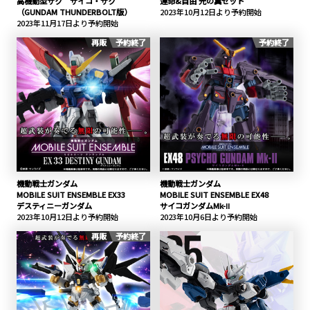
高機動型ザク サイコ・ザク
運命&自由 光の翼セット
（GUNDAM THUNDERBOLT版）
2023年10月12日より予約開始
2023年11月17日より予約開始
再販
予約終了
予約終了
機動戦士ガンダム
機動戦士ガンダム
MOBILE SUIT ENSEMBLE EX33
MOBILE SUIT ENSEMBLE EX48
デスティニーガンダム
サイコガンダムMk-Ⅱ
2023年10月12日より予約開始
2023年10月6日より予約開始
再販
予約終了