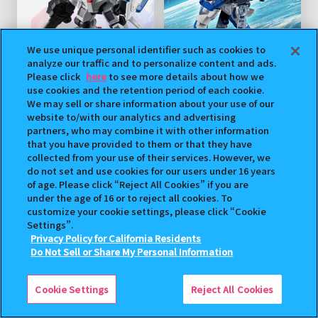
We use unique personal identifier such as cookies to
analyze our traffic and to personalize content and ads.
Please click
here
to see more details about how we
機動戦士ガンダム
機動戦士ガンダム
use cookies and the retention period of each cookie.
MOBILE SUIT ENSEMBLE 15
MOBILE SUIT ENSEMBLE EX27
We may sell or share information about your use of our
2020年10月5週目より順次発売
2020年10月16日より予約開始
website to/with our analytics and advertising
予約終了
予約終了
partners, who may combine it with other information
that you have provided to them or that they have
collected from your use of their services. However, we
do not set and use cookies for our users under 16 years
of age. Please click “Reject All Cookies” if you are
under the age of 16 or to reject all cookies. To
customize your cookie settings, please click “Cookie
Settings”.
Privacy Policy for California Residents
Do Not Sell or Share My Personal Information
機動戦士ガンダム
機動戦士ガンダム
MOBILE SUIT ENSEMBLE EX25
MOBILE SUIT ENSEMBLE EX24
Cookie Settings
Reject All Cookies
2020年10月1日より予約開始
2020年10月1日より予約開始
予約終了
予約終了