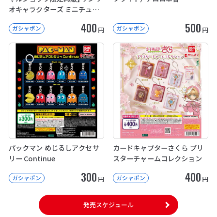
オキャラクターズ ミニチュア
パッケージコレクション
400
500
ガシャポン
ガシャポン
円
円
パックマン めじるしアクセサ
カードキャプターさくら ブリ
リー Continue
スターチャームコレクション
300
400
ガシャポン
ガシャポン
円
円
発売スケジュール