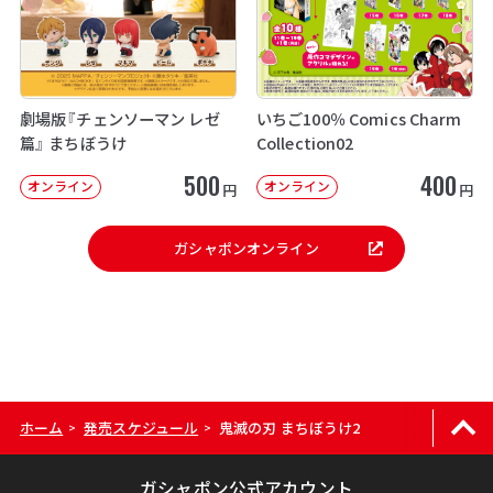
劇場版『チェンソーマン レゼ
いちご100％ Comics Charm
篇』 まちぼうけ
Collection02
500
400
オンライン
オンライン
円
円
ガシャポンオンライン
ホーム
発売スケジュール
鬼滅の刃 まちぼうけ2
>
>
ガシャポン公式アカウント