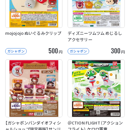
mojojojo ぬいぐるみクリップ
ディズニーツムツム めじるし
アクセサリー
500
300
ガシャポン
ガシャポン
円
円
【ガシャポンバンダイオフィシ
＠CTION FLIGHT（アクション
ャルショップ限定再販】サンリ
フライト） ケロロ軍曹