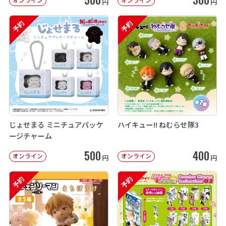
円
円
予約
予約
じょせまる ミニチュアパッケ
ハイキュー!! ねむらせ隊3
ージチャーム
500
400
オンライン
オンライン
円
円
予約
予約