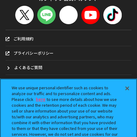
ご利用規約
プライバシーポリシー
よくあるご質問
お問合せ
We use unique personal identifier such as cookies to
analyze our traffic and to personalize content and ads.
ガシャポンどこ？
Please click
here
to see more details about how we use
cookies and the retention period of each cookie. We may
アンケート
sell or share information about your use of our website
to/with our analytics and advertising partners, who may
combine it with other information that you have provided
ウェブアクセシビリティ方針
to them or that they have collected from your use of their
services. However, we do not set and use cookies for our