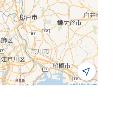
Leaflet
|
©
OpenStreetMap