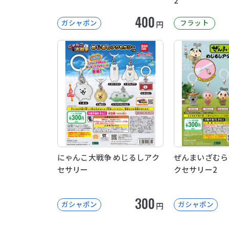
2
400
ガシャポン
フラット
円
にゃんこ大戦争 めじるしアク
ぜんまいざむら
セサリー
クセサリー2
300
ガシャポン
ガシャポン
円