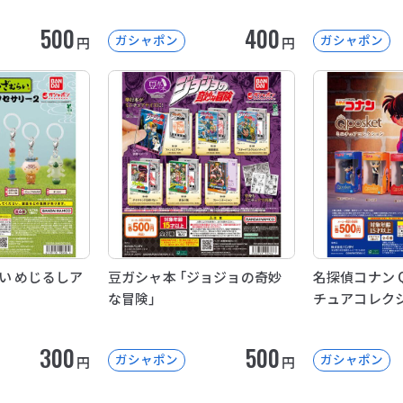
500
400
ガシャポン
ガシャポン
円
円
い めじるしア
豆ガシャ本 「ジョジョの奇妙
名探偵コナン Q 
な冒険」
チュアコレク
300
500
ガシャポン
ガシャポン
円
円