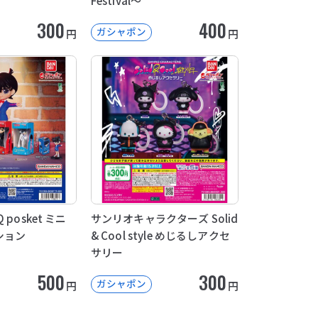
Festival～
300
400
ガシャポン
円
円
posket ミニ
サンリオキャラクターズ Solid
ション
& Cool style めじるしアクセ
サリー
500
300
ガシャポン
円
円