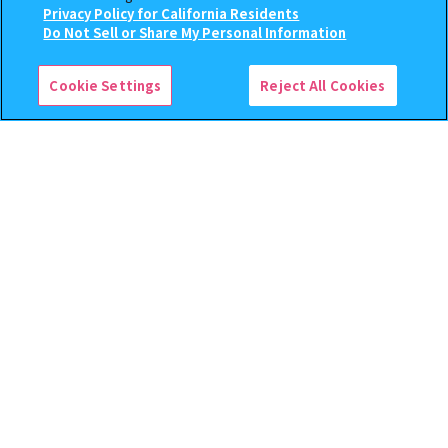
400
400
オンライン
オンライン
Privacy Policy for California Residents
円
円
この商品が売っているお店
Do Not Sell or Share My Personal Information
予約
予約
Cookie Settings
Reject All Cookies
逆転裁判 つまんでつなげて
クレヨンしんちゃん まちぼ
ますこっと【2次】
うけ８ 『映画クレヨンしんち
ゃん 暗黒タマタマ大追跡』【2
次：2026年12月発送】
400
300
オンライン
オンライン
円
円
予約
予約