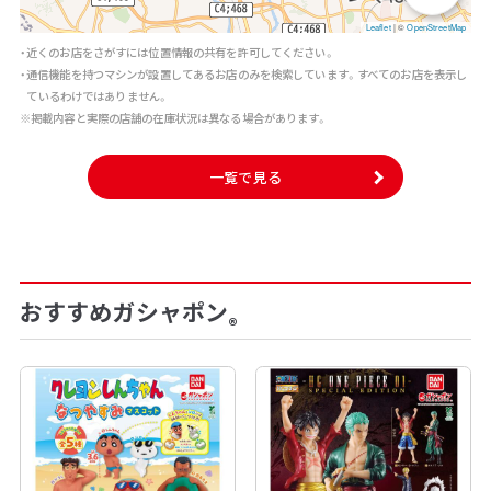
Leaflet
|
©
OpenStreetMap
・近くのお店をさがすには位置情報の共有を許可してください。
・通信機能を持つマシンが設置してあるお店のみを検索しています。すべてのお店を表示し
ているわけではありません。
※掲載内容と実際の店舗の在庫状況は異なる場合があります。
一覧で見る
おすすめガシャポン
®