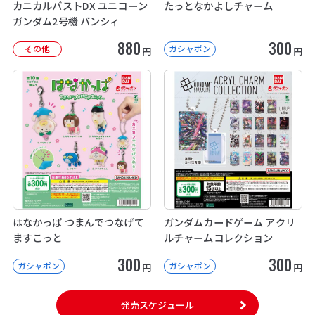
カニカルバストDX ユニコーン
たっとなかよしチャーム
ガンダム2号機 バンシィ
880
300
その他
ガシャポン
円
円
はなかっぱ つまんでつなげて
ガンダムカードゲーム アクリ
ますこっと
ルチャームコレクション
300
300
ガシャポン
ガシャポン
円
円
発売スケジュール