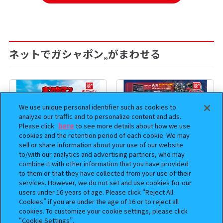
ネットでガシャポン
がまわせる
®
We use unique personal identifier such as cookies to
analyze our traffic and to personalize content and ads.
Please click
here
to see more details about how we use
cookies and the retention period of each cookie. We may
sell or share information about your use of our website
to/with our analytics and advertising partners, who may
combine it with other information that you have provided
to them or that they have collected from your use of their
services. However, we do not set and use cookies for our
まちぼうけ キン肉マン3
機動戦士ガンダム EXVS.（エク
users under 16 years of age. Please click “Reject All
ストリームバーサス） あそーと
Cookies” if you are under the age of 16 or to reject all
コレクション
cookies. To customize your cookie settings, please click
“Cookie Settings”.