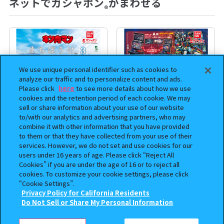
ネットでガシャポン
がまわせる
®
We use unique personal identifier such as cookies to
analyze our traffic and to personalize content and ads.
Please click
here
to see more details about how we use
cookies and the retention period of each cookie. We may
sell or share information about your use of our website
to/with our analytics and advertising partners, who may
combine it with other information that you have provided
まちぼうけ キン肉マン3
機動戦士ガンダム EXVS.（エク
to them or that they have collected from your use of their
services. However, we do not set and use cookies for our
ストリームバーサス） あそーと
users under 16 years of age. Please click “Reject All
コレクション
Cookies” if you are under the age of 16 or to reject all
cookies. To customize your cookie settings, please click
400
400
オンライン
オンライン
円
円
“Cookie Settings”.
Privacy Policy for California Residents
この商品が売っているお店
予約
予約
Do Not Sell or Share My Personal Information