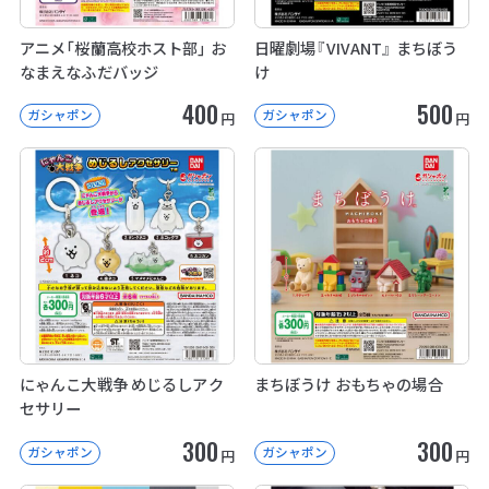
アニメ「桜蘭高校ホスト部」 お
日曜劇場『VIVANT』 まちぼう
なまえなふだバッジ
け
400
500
ガシャポン
ガシャポン
円
円
にゃんこ大戦争 めじるしアク
まちぼうけ おもちゃの場合
セサリー
300
300
ガシャポン
ガシャポン
円
円