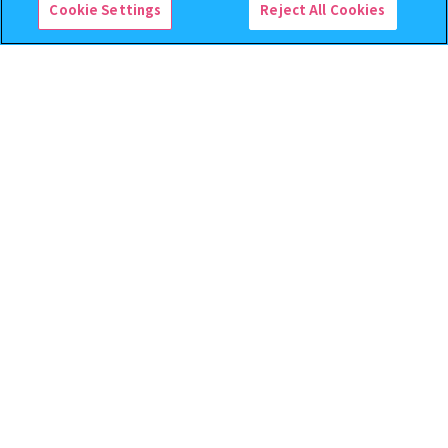
Cookie Settings
Reject All Cookies
逆転裁判 つまんでつなげて
クレヨンしんちゃん まちぼ
ますこっと【2次】
うけ８ 『映画クレヨンしんち
ゃん 暗黒タマタマ大追跡』【2
次：2026年12月発送】
400
300
オンライン
オンライン
円
円
予約
予約