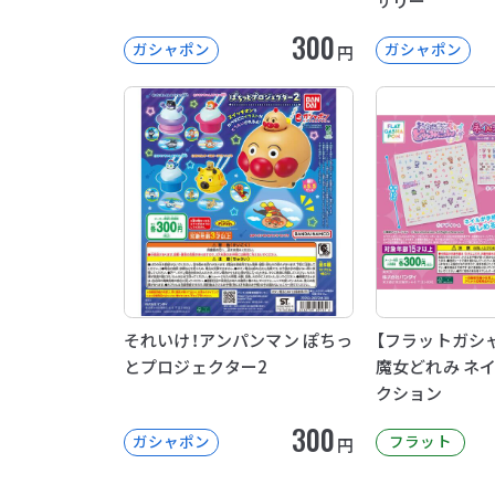
サリー
300
ガシャポン
ガシャポン
円
それいけ！アンパンマン ぽちっ
【フラットガシ
とプロジェクター2
魔女どれみ ネ
クション
300
ガシャポン
フラット
円