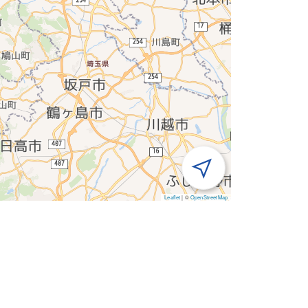
Leaflet
|
©
OpenStreetMap