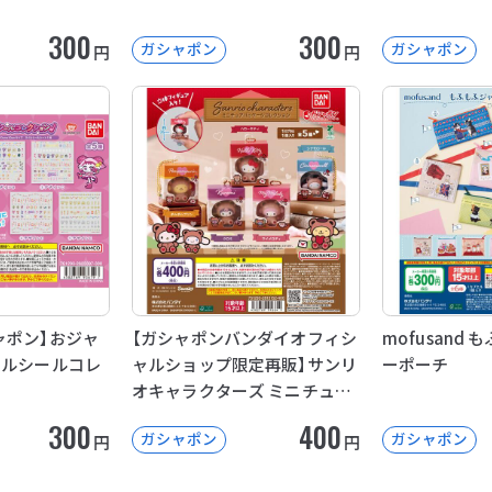
300
300
ガシャポン
ガシャポン
円
円
ャポン】おジャ
【ガシャポンバンダイオフィシ
mofusand
イルシールコレ
ャルショップ限定再販】サンリ
ーポーチ
オキャラクターズ ミニチュア
パッケージコレクション
300
400
ガシャポン
ガシャポン
円
円