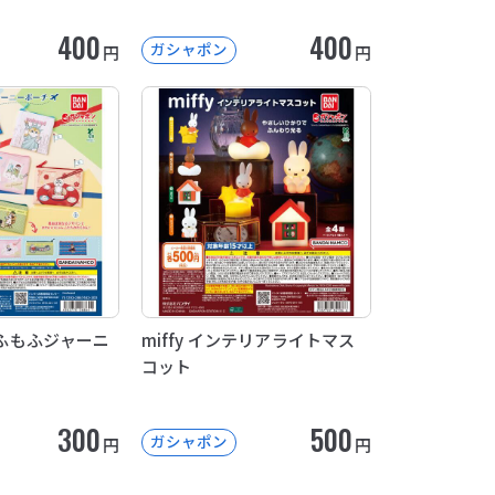
400
400
ガシャポン
円
円
 もふもふジャーニ
miffy インテリアライトマス
コット
300
500
ガシャポン
円
円