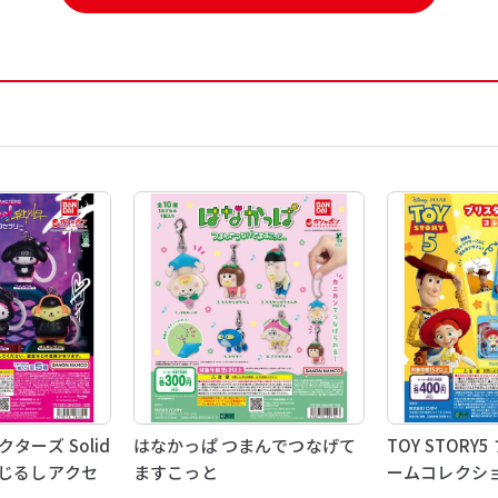
ターズ Solid
はなかっぱ つまんでつなげて
TOY STOR
e めじるしアクセ
ますこっと
ームコレクシ