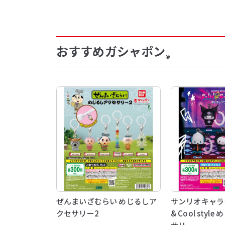
おすすめガシャポン
®
ぜんまいざむらい めじるしア
サンリオキャラク
クセサリー2
& Cool styl