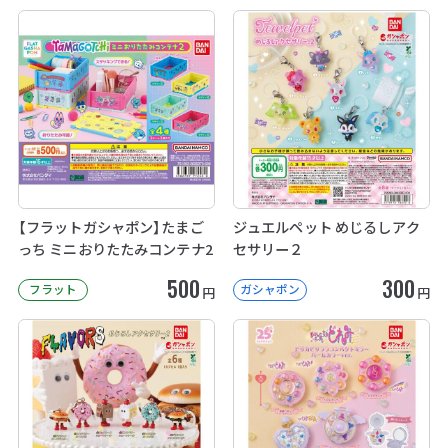
【フラットガシャポン】たまご
ジュエルペット めじるしアク
っち ミニおりたたみコンテナ2
セサリー２
500
300
フラット
ガシャポン
円
円