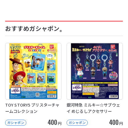
おすすめガシャポン
®
TOY STORY5 ブリスターチャ
銀河特急 ミルキー☆サブウェ
ームコレクション
イ めじるしアクセサリー
400
400
ガシャポン
ガシャポン
円
円