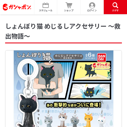
スケジュール
ショップ
ログイン
さがす
しょんぼり猫 めじるしアクセサリー ～救
出物語～