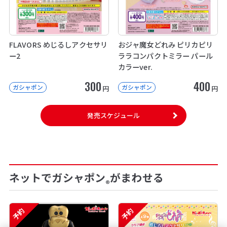
FLAVORS めじるしアクセサリ
おジャ魔女どれみ ピリカピリ
ー2
ララコンパクトミラー パール
カラーver.
300
400
ガシャポン
ガシャポン
円
円
発売スケジュール
ネットでガシャポン
がまわせる
®
予約
予約