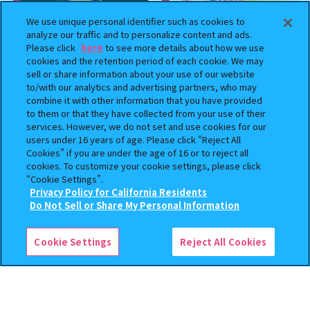
We use unique personal identifier such as cookies to
analyze our traffic and to personalize content and ads.
Please click
here
to see more details about how we use
cookies and the retention period of each cookie. We may
sell or share information about your use of our website
to/with our analytics and advertising partners, who may
combine it with other information that you have provided
to them or that they have collected from your use of their
BOUNTY HUNTER 『スカル
おジャ魔女どれみ めじるし
services. However, we do not set and use cookies for our
くん』ミニチュアフィギュアコ
アクセサリー ポロンタップ
users under 16 years of age. Please click “Reject All
レクション２
ver. 2
Cookies” if you are under the age of 16 or to reject all
cookies. To customize your cookie settings, please click
500
300
オンライン
オンライン
円
円
“Cookie Settings”.
Privacy Policy for California Residents
この商品が売っているお店
Do Not Sell or Share My Personal Information
予約
予約
Cookie Settings
Reject All Cookies