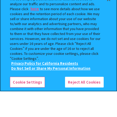
analyze our traffic and to personalize content and ads.
Please click
here
to see more details about how we use
cookies and the retention period of each cookie. We may
sell or share information about your use of our website
to/with our analytics and advertising partners, who may
combine it with other information that you have provided
BOUNTY HUNTER 『スカル
おジャ魔女どれみ めじるし
to them or that they have collected from your use of their
くん』ミニチュアフィギュアコ
アクセサリー ポロンタップ
services. However, we do not set and use cookies for our
レクション２
ver. 2
users under 16 years of age. Please click “Reject All
Cookies” if you are under the age of 16 or to reject all
500
300
cookies. To customize your cookie settings, please click
オンライン
オンライン
円
円
“Cookie Settings”.
Privacy Policy for California Residents
予約
予約
この商品が売っているお店
Do Not Sell or Share My Personal Information
Cookie Settings
Reject All Cookies