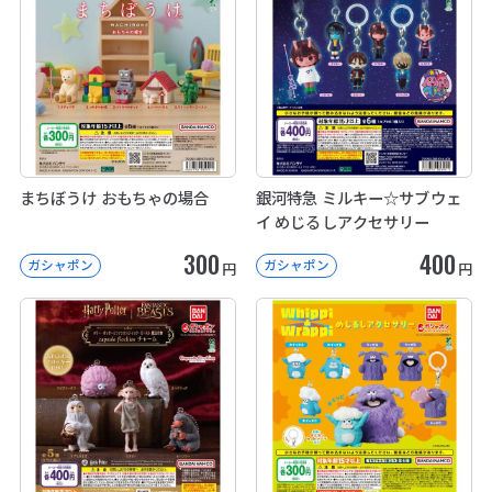
まちぼうけ おもちゃの場合
銀河特急 ミルキー☆サブウェ
イ めじるしアクセサリー
300
400
ガシャポン
ガシャポン
円
円