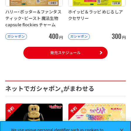
ハリー・ポッター＆ファンタス
ホイッピ＆ラッピ めじるしア
ティック・ビースト 魔法生物
クセサリー
capsule flockies チャーム
400
300
ガシャポン
ガシャポン
円
円
発売スケジュール
ネットでガシャポン
がまわせる
®
予約
予約
We use unique personal identifier such as cookies to