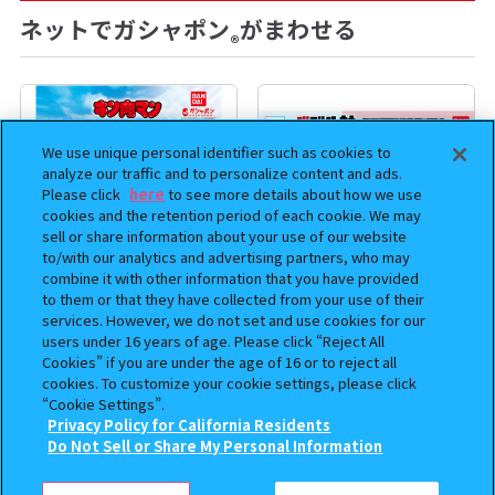
ネットでガシャポン
がまわせる
®
We use unique personal identifier such as cookies to
analyze our traffic and to personalize content and ads.
Please click
here
to see more details about how we use
cookies and the retention period of each cookie. We may
sell or share information about your use of our website
to/with our analytics and advertising partners, who may
combine it with other information that you have provided
to them or that they have collected from your use of their
services. However, we do not set and use cookies for our
まちぼうけ キン肉マン3
【フラットガシャポン】ドズル
users under 16 years of age. Please click “Reject All
社 ミニおりたたみコンテナ
Cookies” if you are under the age of 16 or to reject all
cookies. To customize your cookie settings, please click
400
500
オンライン
オンライン
円
円
“Cookie Settings”.
Privacy Policy for California Residents
この商品が売っているお店
Do Not Sell or Share My Personal Information