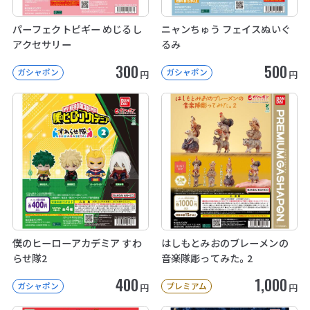
パーフェクトピギー めじるし
ニャンちゅう フェイスぬいぐ
アクセサリー
るみ
300
500
ガシャポン
ガシャポン
円
円
僕のヒーローアカデミア すわ
はしもとみおのブレーメンの
らせ隊2
音楽隊彫ってみた。2
400
1,000
ガシャポン
プレミアム
円
円