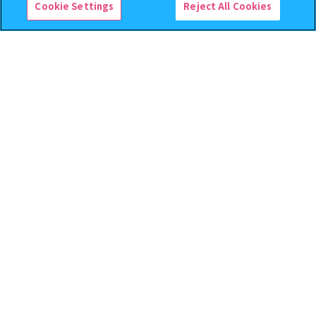
Cookie Settings
Reject All Cookies
機動戦士ガンダム EXVS.（エク
機動戦士ガンダム CAPSULE
ストリームバーサス） あそーと
INDEX 03
コレクション
400
400
オンライン
オンライン
円
円
予約
予約