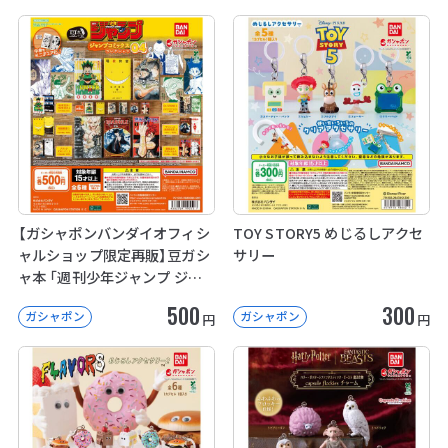
【ガシャポンバンダイオフィシ
TOY STORY5 めじるしアクセ
ャルショップ限定再販】豆ガシ
サリー
ャ本 「週刊少年ジャンプ ジャ
ンプコミックスコレクション」
500
300
ガシャポン
ガシャポン
04
円
円