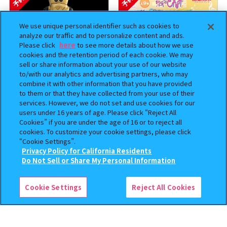
予約
予約
We use unique personal identifier such as cookies to
analyze our traffic and to personalize content and ads.
Please click
here
to see more details about how we use
cookies and the retention period of each cookie. We may
sell or share information about your use of our website
to/with our analytics and advertising partners, who may
combine it with other information that you have provided
to them or that they have collected from your use of their
BOUNTY HUNTER 『スカル
おジャ魔女どれみ めじるし
services. However, we do not set and use cookies for our
くん』ミニチュアフィギュアコ
アクセサリー ポロンタップ
users under 16 years of age. Please click “Reject All
レクション２
ver. 2
Cookies” if you are under the age of 16 or to reject all
cookies. To customize your cookie settings, please click
500
300
“Cookie Settings”.
オンライン
オンライン
円
円
Privacy Policy for California Residents
この商品が売っているお店
Do Not Sell or Share My Personal Information
予約
予約
Cookie Settings
Reject All Cookies