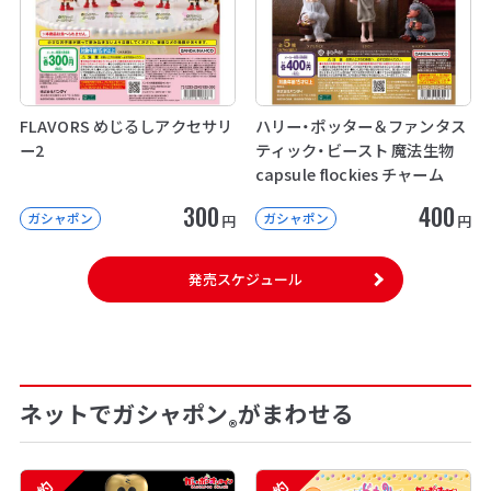
FLAVORS めじるしアクセサリ
ハリー・ポッター＆ファンタス
ー2
ティック・ビースト 魔法生物
capsule flockies チャーム
300
400
ガシャポン
ガシャポン
円
円
発売スケジュール
ネットでガシャポン
がまわせる
®