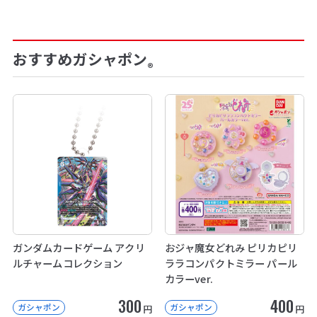
おすすめガシャポン
®
ガンダムカードゲーム アクリ
おジャ魔女どれみ ピリカピリ
ルチャームコレクション
ララコンパクトミラー パール
カラーver.
300
400
ガシャポン
ガシャポン
円
円