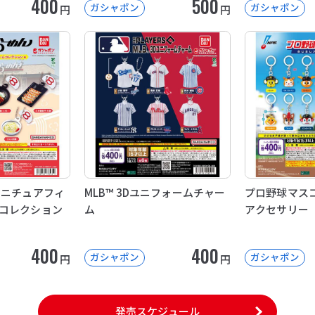
400
500
ガシャポン
ガシャポン
円
円
ミニチュアフィ
MLB™ 3Dユニフォームチャー
プロ野球マスコ
コレクション
ム
アクセサリー
400
400
ガシャポン
ガシャポン
円
円
発売スケジュール