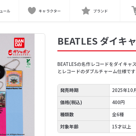
ュール
キャラクター
ブランド
BEATLES ダイ
BEATLESの名作レコードをダイキ
とレコードのダブルチャーム仕様です
発売時期
2025年10
価格(税込)
400円
種類数
全6種
対象年齢
15才以上