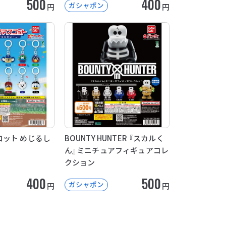
500
400
ガシャポン
円
円
ット めじるし
BOUNTY HUNTER 『スカルく
ん』ミニチュアフィギュアコレ
クション
400
500
ガシャポン
円
円