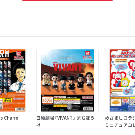
s Charm
日曜劇場『VIVANT』 まちぼう
めざましコラシ
け
ミニチュアコ