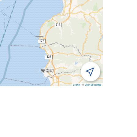
Leaflet
|
©
OpenStreetMap