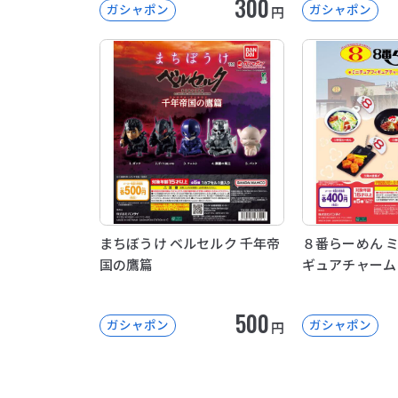
300
ガシャポン
ガシャポン
円
まちぼうけ ベルセルク 千年帝
８番らーめん 
国の鷹篇
ギュアチャーム
500
ガシャポン
ガシャポン
円